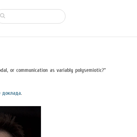
l, or communication as variably polysemiotic?”
е доклада
.