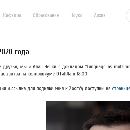
Кафедра
Образование
Наука
Архив
020 года
 друзья, мы и Алан Ченки с докладом “Language as multimoda
ас завтра на коллоквиуме ОТиПЛа в 18:00!
ция и ссылка для подключения к Zoom'у доступны на
страниц