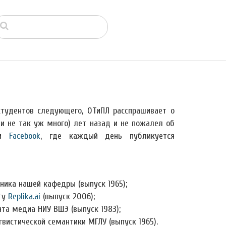
студентов следующего, ОТиПЛ расспрашивает о
ли не так уж много) лет назад и не пожалел об
и
Facebook
, где каждый день публикуется
дника нашей кафедры (выпуск 1965);
кту
Replika.ai
(выпуск 2006);
нта медиа НИУ ВШЭ (выпуск 1983);
гвистической семантики МГЛУ (выпуск 1965).