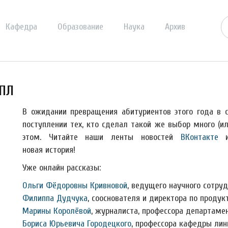
Кафедра
Образование
Наука
Архив
иПЛ
В ожидании превращения абитуриентов этого года в 
поступлении тех, кто сделал такой же выбор много (и
этом. Читайте наши ленты новостей
ВКонтакте
новая история!
Уже онлайн рассказы:
Ольги Фёдоровны Кривновой
, ведущего научного сотру
Филиппа Дудчука
, сооснователя и директора по проду
Марины Королёвой
, журналиста, профессора департаме
Бориса Юрьевича Городецкого
, профессора кафедры лин