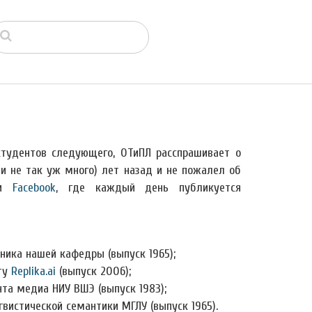
студентов следующего, ОТиПЛ расспрашивает о
ли не так уж много) лет назад и не пожалел об
и
Facebook
, где каждый день публикуется
дника нашей кафедры (выпуск 1965);
кту
Replika.ai
(выпуск 2006);
нта медиа НИУ ВШЭ (выпуск 1983);
гвистической семантики МГЛУ (выпуск 1965).