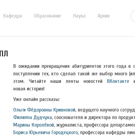
Кафедра
Образование
Наука
Архив
иПЛ
В ожидании превращения абитуриентов этого года в 
поступлении тех, кто сделал такой же выбор много (и
этом. Читайте наши ленты новостей
ВКонтакте
новая история!
Уже онлайн рассказы:
Ольги Фёдоровны Кривновой
, ведущего научного сотру
Филиппа Дудчука
, сооснователя и директора по проду
Марины Королёвой
, журналиста, профессора департаме
Бориса Юрьевича Городецкого
, профессора кафедры лин