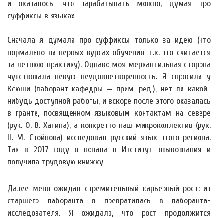
и оказалось, что зарабатывать можно, думая про
суффиксы в языках.
Сначала я думала про суффиксы только за идею (что
нормально на первых курсах обучения, т.к. это считается
за летнюю практику). Однако моя меркантильная сторона
чувствовала некую неудовлетворенность. Я спросила у
Ксюши (лаборант кафедры — прим. ред.), нет ли какой-
нибудь доступной работы, и вскоре после этого оказалась
в гранте, посвященном языковым контактам на севере
(рук. О. В. Ханина), а конкретно наш микроколлектив (рук.
Н. М. Стойнова) исследовал русский язык этого региона.
Так в 2017 году я попала в Институт языкознания и
получила трудовую книжку.
Далее меня ожидал стремительный карьерный рост: из
старшего лаборанта я превратилась в лаборанта-
исследователя. Я ожидала, что рост продолжится