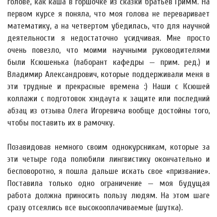
голове, как каша в горшочке из сказки братьев Гримм. На
первом курсе я поняла, что моя голова не переваривает
математику, а на четвертом убедилась, что для научной
деятельности я недостаточно усидчивая. Мне просто
очень повезло, что моими научными руководителями
были Ксюшенька (лаборант кафедры — прим. ред.) и
Владимир Александрович, которые поддерживали меня в
эти трудные и прекрасные времена :) Наши с Ксюшей
коллажи с подготовок хэндаута к защите или последний
абзац из отзыва Олега Игоревича вообще достойны того,
чтобы поставить их в рамочку.
Позавидовав немного своим однокурсникам, которые за
эти четыре года полюбили лингвистику окончательно и
бесповоротно, я пошла дальше искать свое «призвание».
Поставила только одно ограничение — моя будущая
работа должна приносить пользу людям. На этом шаге
сразу отсеялись все высокооплачиваемые (шутка).