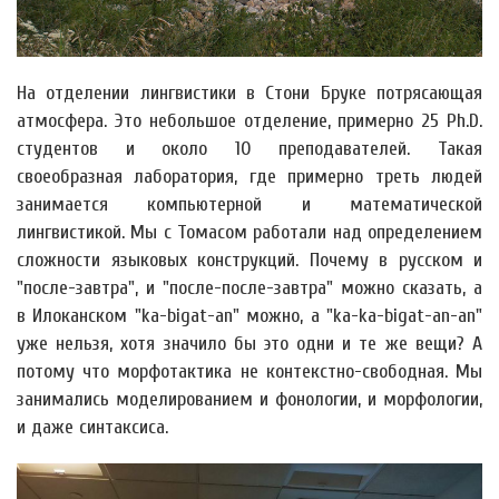
На отделении лингвистики в Стони Бруке потрясающая
атмосфера. Это небольшое отделение, примерно 25 Ph.D.
студентов и около 10 преподавателей. Такая
своеобразная лаборатория, где примерно треть людей
занимается компьютерной и математической
лингвистикой. Мы с Томасом работали над определением
сложности языковых конструкций. Почему в русском и
"после-завтра", и "после-после-завтра" можно сказать, а
в Илоканском "ka-bigat-an" можно, а "ka-ka-bigat-an-an"
уже нельзя, хотя значило бы это одни и те же вещи? А
потому что морфотактика не контекстно-свободная. Мы
занимались моделированием и фонологии, и морфологии,
и даже синтаксиса.