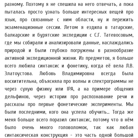
разному. Поэтому я не спешила на него отвечать, а пока
пыталась просто узнать больше интересных вещей про
язык, про связанные с ним области, ну и пережить
экзаменационные сессии. Летом я ездила в татарские,
балкарские и бурятские экспедиции с С.Г. Татевосовым,
где мы собирали и анализировали данные, наслаждались
природой и были глубоко погружены в разнообразие
активной экспедиционной жизни. Из предметов, я больше
всего любила синтаксис и фонетику, когда её вела Л.В.
Златоустова. Любовь Владимировна всегда была
восхитительна, объясняла про волны и спектрограммы не
через сухую физику или IPA, а на примере общения
дельфинов, через истории про распознавание речи и
рассказы про первые фонетические эксперименты. Мы
были последними, кого она успела обучить... Тогда же
меня больше всего поразил синтаксис, потому что в нём
было очень много головоломок, так как любая
синтаксическая конструкция - это часть одной большой