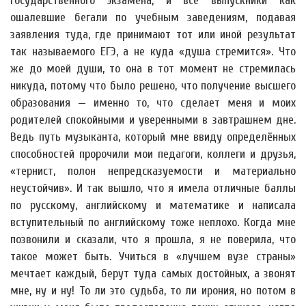
государственного экзамена, и все выпускники как
ошалевшие бегали по учебным заведениям, подавая
заявления туда, где принимают тот или иной результат
так называемого ЕГЭ, а не куда «душа стремится». Что
же до моей души, то она в тот момент не стремилась
никуда, потому что было решено, что получение высшего
образования — именно то, что сделает меня и моих
родителей спокойными и уверенными в завтрашнем дне.
Ведь путь музыканта, который мне ввиду определённых
способностей пророчили мои педагоги, коллеги и друзья,
«тернист, полон непредсказуемости и материально
неустойчив». И так вышло, что я имела отличные баллы
по русскому, английскому и математике и написала
вступительный по английскому тоже неплохо. Когда мне
позвонили и сказали, что я прошла, я не поверила, что
такое может быть. Учиться в «лучшем вузе страны»
мечтает каждый, берут туда самых достойных, а звонят
мне, ну и ну! То ли это судьба, то ли ирония, но потом в