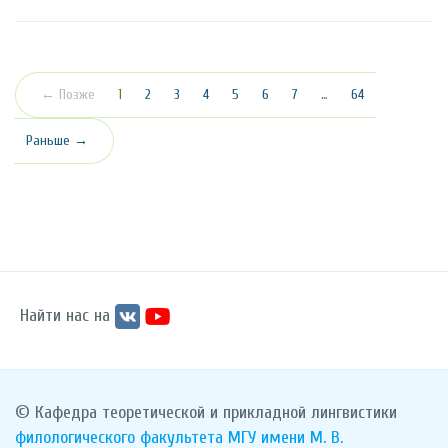
(текущая)
← Позже
1
2
3
4
5
6
7
…
64
Раньше →
Найти нас на
© Кафедра теоретической и прикладной лингвистики
филологического факультета
МГУ имени М. В.