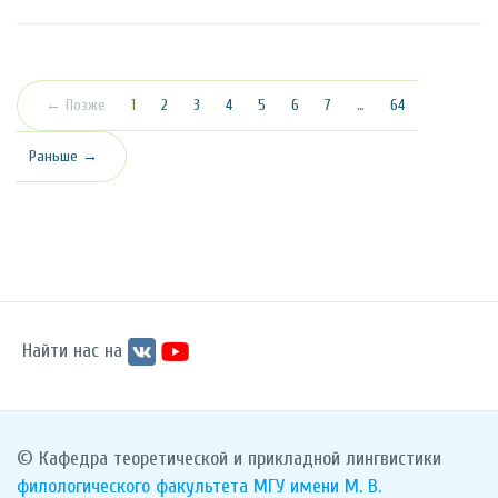
(текущая)
← Позже
1
2
3
4
5
6
7
…
64
Раньше →
Найти нас на
© Кафедра теоретической и прикладной лингвистики
филологического факультета
МГУ имени М. В.