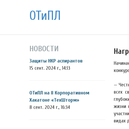
ОТиПЛ
НОВОСТИ
Нагр
Защиты НКР аспирантов
Начина
15 сент. 2024 г., 14:13
конкурс
— Честн
всех с
ОТиПЛ на II Корпоративном
глубок
Хакатоне «ТехШторм»
жизни 
8 сент. 2024 г., 16:34
участн
видах 