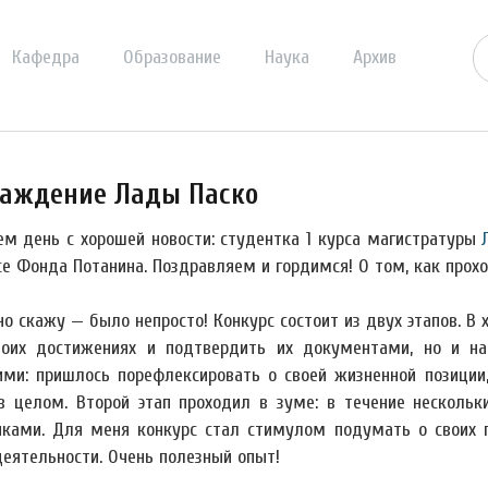
Кафедра
Образование
Наука
Архив
аждение Лады Паско
ем день с хорошей новости: студентка 1 курса магистратуры
е Фонда Потанина. Поздравляем и гордимся! О том, как прохо
о скажу — было непросто! Конкурс состоит из двух этапов. В
воих достижениях и подтвердить их документами, но и на
ими: пришлось порефлексировать о своей жизненной позиции
в целом. Второй этап проходил в зуме: в течение несколь
иками. Для меня конкурс стал стимулом подумать о своих п
деятельности. Очень полезный опыт!