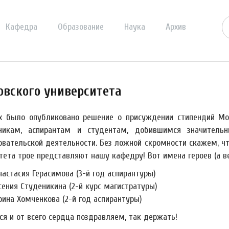
Кафедра
Образование
Наука
Архив
вского университета
х было опубликовано решение о присуждении стипендий Мо
никам, аспирантам и студентам, добившимся значительн
овательской деятельности. Без ложной скромности скажем, ч
ета трое представляют нашу кафедру! Вот имена героев (а вер
настасия Герасимова (3-й год аспирантуры)
сения Студеникина (2-й курс магистратуры)
рина Хомченкова (2-й год аспирантуры)
ся и от всего сердца поздравляем, так держать!