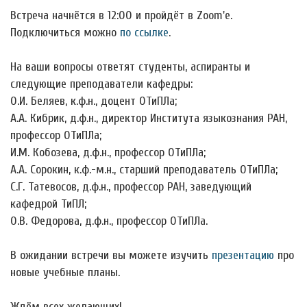
Встреча начнётся в 12:00 и пройдёт в Zoom'е.
Подключиться можно
по ссылке
.
На ваши вопросы ответят студенты, аспиранты и
следующие преподаватели кафедры:
О.И. Беляев, к.ф.н., доцент ОТиПЛа;
А.А. Кибрик, д.ф.н., директор Института языкознания РАН,
профессор ОТиПЛа;
И.М. Кобозева, д.ф.н., профессор ОТиПЛа;
А.А. Сорокин, к.ф.-м.н., старший преподаватель ОТиПЛа;
С.Г. Татевосов, д.ф.н., профессор РАН, заведующий
кафедрой ТиПЛ;
О.В. Федорова, д.ф.н., профессор ОТиПЛа.
В ожидании встречи вы можете изучить
презентацию
про
новые учебные планы.
Ждём всех желающих!