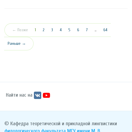
(текущая)
← Позже
1
2
3
4
5
6
7
…
64
Раньше →
Найти нас на
© Кафедра теоретической и прикладной лингвистики
филологического факультета
МГУ имени М. В.