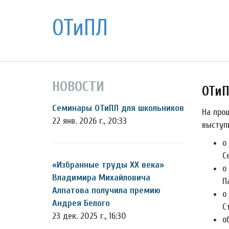
ОТиПЛ
НОВОСТИ
ОТиП
Семинары ОТиПЛ для школьников
На про
22 янв. 2026 г., 20:33
выступ
о
С
«Избранные труды ХХ века»
о
Владимира Михайловича
П
Алпатова получила премию
о
Андрея Белого
С
23 дек. 2025 г., 16:30
о