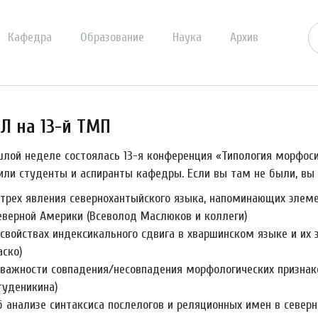
Кафедра
Образование
Наука
Архив
Л на 13-й ТМП
шлой неделе состоялась 13-я конференция «Типология морфоси
или студенты и аспиранты кафедры. Если вы там не были, вы 
 трех явления севернохантыйского языка, напоминающих элем
еверной Америки (Всеволод Маслюков и коллеги)
 свойствах индексикального сдвига в хваршинском языке и их 
аско)
 важности совпадения/несовпадения морфологических признако
туденикина)
б анализе синтаксиса послелогов и реляционных имен в север