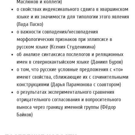
Маслюков и коллеги)
о свойствах индексикального сдвига в хваршинском
языке и их значимости для типологии этого явления
(Лада Паско)
о важности совпадения/несовпадения
морфологических признаков при эллипсисе в
русском языке (Ксения Студеникина)
об анализе синтаксиса послелогов и реляционных
имен в севернохантыйском языке (Даниил Буров)
о том, что русские условные предложения с «то»
имеют свойства, сближающие их с сочинительными
конструкциями (Дарья Парамонова с соавтором)
о результатах экспериментального сравнения
отрицательного согласования и вопросительного
выноса через границу именной группы (Фёдор
Байков)