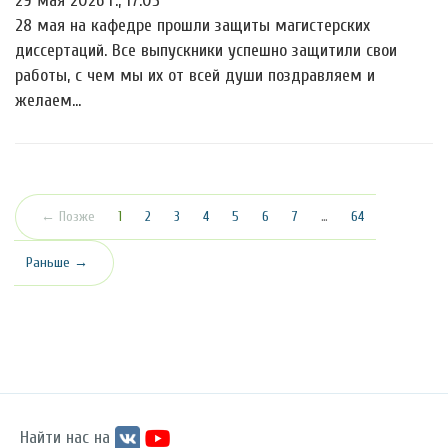
29 мая 2026 г., 17:05
28 мая на кафедре прошли защиты магистерских
диссертаций. Все выпускники успешно защитили свои
работы, с чем мы их от всей души поздравляем и
желаем…
(текущая)
← Позже
1
2
3
4
5
6
7
…
64
Раньше →
Найти нас на