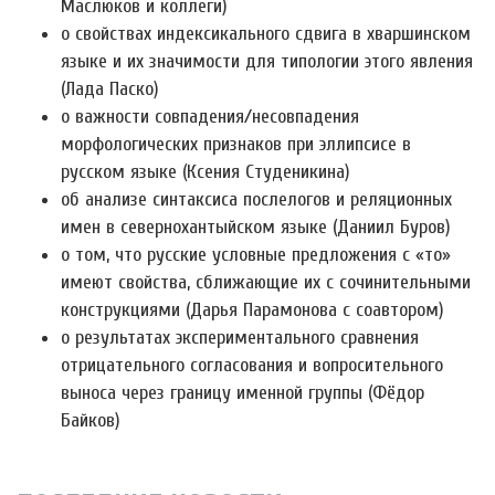
Маслюков и коллеги)
о свойствах индексикального сдвига в хваршинском
языке и их значимости для типологии этого явления
(Лада Паско)
о важности совпадения/несовпадения
морфологических признаков при эллипсисе в
русском языке (Ксения Студеникина)
об анализе синтаксиса послелогов и реляционных
имен в севернохантыйском языке (Даниил Буров)
о том, что русские условные предложения с «то»
имеют свойства, сближающие их с сочинительными
конструкциями (Дарья Парамонова с соавтором)
о результатах экспериментального сравнения
отрицательного согласования и вопросительного
выноса через границу именной группы (Фёдор
Байков)