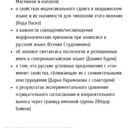
Маслюков и коллеги)
о свойствах индексикального сдвига в хваршинском
языке и их значимости для типологии этого явления
(Лада Паско)
о важности совпадения/несовпадения
морфологических признаков при эллипсисе в
русском языке (Ксения Студеникина)
об анализе синтаксиса послелогов и реляционных
имен в севернохантыйском языке (Даниил Буров)
о том, что русские условные предложения с «то»
имеют свойства, сближающие их с сочинительными
конструкциями (Дарья Парамонова с соавтором)
о результатах экспериментального сравнения
отрицательного согласования и вопросительного
выноса через границу именной группы (Фёдор
Байков)