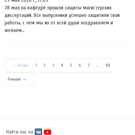
29 мая 2026 г., 17:05
28 мая на кафедре прошли защиты магистерских
диссертаций. Все выпускники успешно защитили свои
работы, с чем мы их от всей души поздравляем и
желаем…
(текущая)
← Позже
1
2
3
4
5
6
7
…
64
Раньше →
Найти нас на