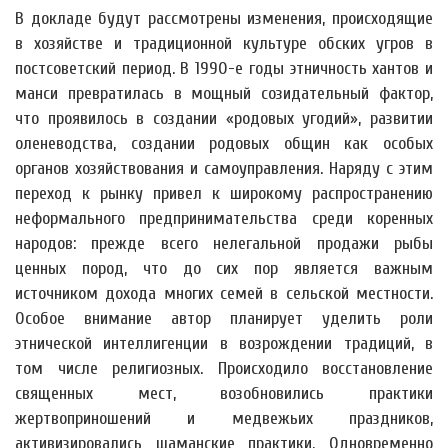
В докладе будут рассмотрены изменения, происходящие
в хозяйстве и традиционной культуре обских угров в
постсоветский период. В 1990-е годы этничность хантов и
манси превратилась в мощный созидательный фактор,
что проявилось в создании «родовых угодий», развитии
оленеводства, создании родовых общин как особых
органов хозяйствования и самоуправления. Наряду с этим
переход к рынку привел к широкому распространению
неформального предпринимательства среди коренных
народов: прежде всего нелегальной продажи рыбы
ценных пород, что до сих пор является важным
источником дохода многих семей в сельской местности.
Особое внимание автор планирует уделить роли
этнической интеллигенции в возрождении традиций, в
том числе религиозных. Происходило восстановление
священных мест, возобновились практики
жертвоприношений и медвежьих праздников,
активизировались шаманские практики. Одновременно