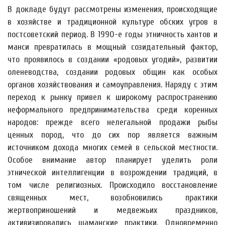
В докладе будут рассмотрены изменения, происходящие
в хозяйстве и традиционной культуре обских угров в
постсоветский период. В 1990-е годы этничность хантов и
манси превратилась в мощный созидательный фактор,
что проявилось в создании «родовых угодий», развитии
оленеводства, создании родовых общин как особых
органов хозяйствования и самоуправления. Наряду с этим
переход к рынку привел к широкому распространению
неформального предпринимательства среди коренных
народов: прежде всего нелегальной продажи рыбы
ценных пород, что до сих пор является важным
источником дохода многих семей в сельской местности.
Особое внимание автор планирует уделить роли
этнической интеллигенции в возрождении традиций, в
том числе религиозных. Происходило восстановление
священных мест, возобновились практики
жертвоприношений и медвежьих праздников,
активизировались шаманские практики. Одновременно