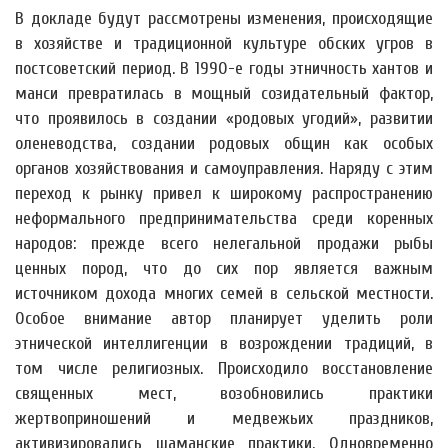
В докладе будут рассмотрены изменения, происходящие
в хозяйстве и традиционной культуре обских угров в
постсоветский период. В 1990-е годы этничность хантов и
манси превратилась в мощный созидательный фактор,
что проявилось в создании «родовых угодий», развитии
оленеводства, создании родовых общин как особых
органов хозяйствования и самоуправления. Наряду с этим
переход к рынку привел к широкому распространению
неформального предпринимательства среди коренных
народов: прежде всего нелегальной продажи рыбы
ценных пород, что до сих пор является важным
источником дохода многих семей в сельской местности.
Особое внимание автор планирует уделить роли
этнической интеллигенции в возрождении традиций, в
том числе религиозных. Происходило восстановление
священных мест, возобновились практики
жертвоприношений и медвежьих праздников,
активизировались шаманские практики. Одновременно