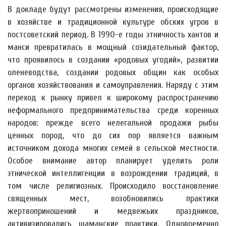
В докладе будут рассмотрены изменения, происходящие
в хозяйстве и традиционной культуре обских угров в
постсоветский период. В 1990-е годы этничность хантов и
манси превратилась в мощный созидательный фактор,
что проявилось в создании «родовых угодий», развитии
оленеводства, создании родовых общин как особых
органов хозяйствования и самоуправления. Наряду с этим
переход к рынку привел к широкому распространению
неформального предпринимательства среди коренных
народов: прежде всего нелегальной продажи рыбы
ценных пород, что до сих пор является важным
источником дохода многих семей в сельской местности.
Особое внимание автор планирует уделить роли
этнической интеллигенции в возрождении традиций, в
том числе религиозных. Происходило восстановление
священных мест, возобновились практики
жертвоприношений и медвежьих праздников,
активизировались шаманские практики. Одновременно