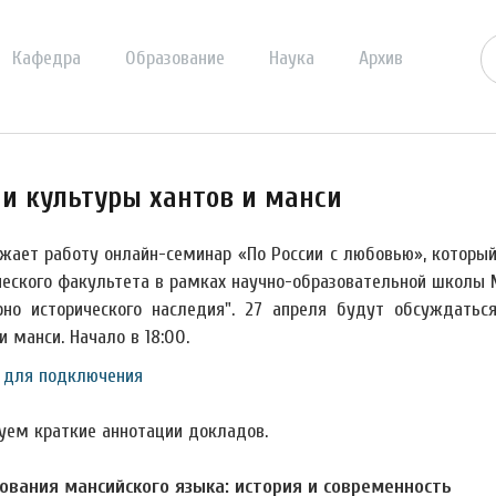
Кафедра
Образование
Наука
Архив
 и культуры хантов и манси
жает работу онлайн-семинар «По России с любовью», которы
ческого факультета в рамках научно-образовательной школы 
рно исторического наследия". 27 апреля будут обсуждатьс
и манси. Начало в 18:00.
 для подключения
уем краткие аннотации докладов.
ования мансийского языка: история и современность