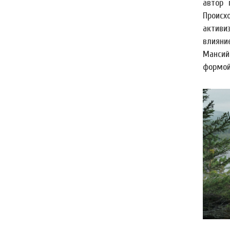
автор 
Происх
активи
влияни
Мансий
формой