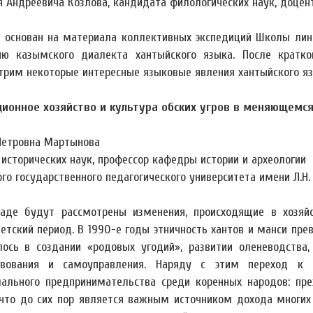
я Андреевича Козлова, кандидата филологических наук, доце
 основан на материала коллективных экспедиций Школы линг
ию казымского диалекта хантыйского языка. После кратко
трим некоторые интересные языковые явления хантыйского яз
ионное хозяйство и культура обских угров в меняющемс
Петровна Мартынова
 исторических наук, профессор кафедры истории и археологии
го государственного педагогического университета имени Л.Н.
аде будут рассмотрены изменения, происходящие в хозяйс
ветский период. В 1990-е годы этничность хантов и манси пр
лось в создании «родовых угодий», развитии оленеводства
твования и самоуправления. Наряду с этим переход к
ального предпринимательства среди коренных народов: пр
 что до сих пор является важным источником дохода многих