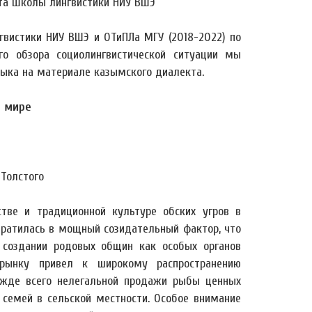
нта Школы лингвистики НИУ ВШЭ
вистики НИУ ВШЭ и ОТиПЛа МГУ (2018-2022) по
го обзора социолингвистической ситуации мы
ыка на материале казымского диалекта.
я мире
 Толстого
тве и традиционной культуре обских угров в
евратилась в мощный созидательный фактор, что
, создании родовых общин как особых органов
 рынку привел к широкому распространению
ежде всего нелегальной продажи рыбы ценных
 семей в сельской местности. Особое внимание