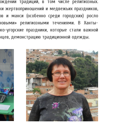
ождении традиций, в том числе религиозных.
ики жертвоприношений и медвежьих праздников,
ов и манси (особенно среди городских) росло
«новыми» религиозными течениями. В Ханты-
о-угорские праздники, которые стали важной
танцев, демонстрацию традиционной одежды.