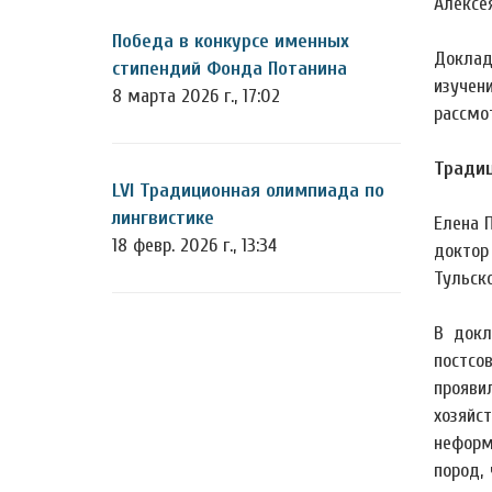
Алексе
Победа в конкурсе именных
Доклад
стипендий Фонда Потанина
изучен
8 марта 2026 г., 17:02
рассмо
Традиц
LVI Традиционная олимпиада по
лингвистике
Елена 
18 февр. 2026 г., 13:34
доктор
Тульско
В докл
постсо
прояви
хозяйс
неформ
пород,