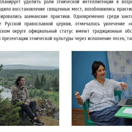
планирует уделить роли этнической интеллигенции в возр
одило восстановление священных мест, возобновились практ
зировались шаманские практики. Одновременно среди хант
е Русской православной церкви, отмечалось увлечение 
ском округе официальный статус имеют традиционные обск
 презентации этнической культуры через исполнение песен, 