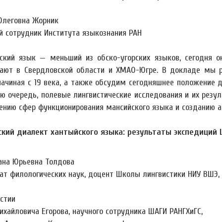
Олеговна Жорник
й сотрудник Института языкознания РАН
ский язык — меньший из обско-угорских языков, сегодня о
ают в Свердловской области и ХМАО-Югре. В докладе мы р
начиная с 19 века, а также обсудим сегодняшнее положение де
ую очередь, полевые лингвистические исследования и их рез
ению сфер функционирования мансийского языка и созданию ак
кий диалект хантыйского языка: результаты экспедиций
ана Юрьевна Толдова
ат филологических наук, доцент Школы лингвистики НИУ ВШЭ,
стии
ихайловича Егорова, научного сотрудника ШАГИ РАНГХиГС,