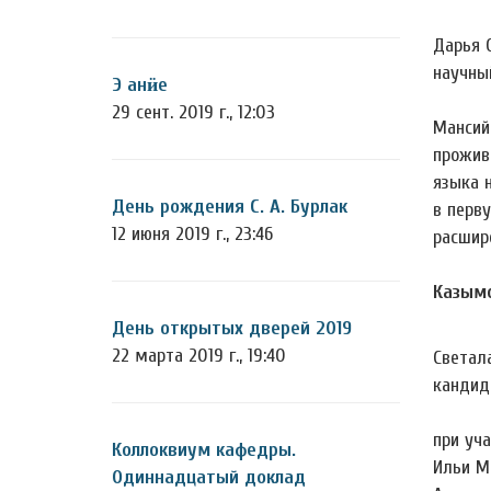
Дарья 
научны
Э анӥе
29 сент. 2019 г., 12:03
Мансий
прожив
языка 
День рождения С. А. Бурлак
в перв
12 июня 2019 г., 23:46
расшир
Казымс
День открытых дверей 2019
22 марта 2019 г., 19:40
Светал
кандид
при уча
Коллоквиум кафедры.
Ильи М
Одиннадцатый доклад