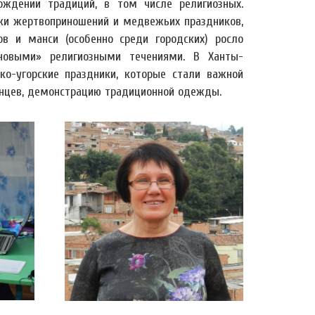
ождении традиций, в том числе религиозных.
ики жертвоприношений и медвежьих праздников,
ов и манси (особенно среди городских) росло
«новыми» религиозными течениями. В Ханты-
о-угорские праздники, которые стали важной
танцев, демонстрацию традиционной одежды.