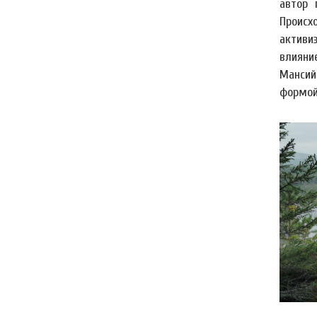
автор 
Происх
активи
влияни
Мансий
формой