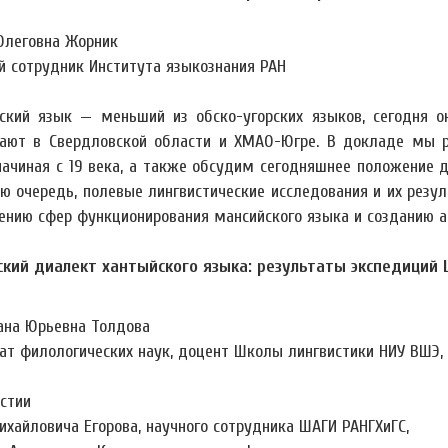
Олеговна Жорник
й сотрудник Института языкознания РАН
ский язык — меньший из обско-угорских языков, сегодня о
ают в Свердловской области и ХМАО-Югре. В докладе мы р
начиная с 19 века, а также обсудим сегодняшнее положение де
ую очередь, полевые лингвистические исследования и их рез
ению сфер функционирования мансийского языка и созданию ак
кий диалект хантыйского языка: результаты экспедиций
ана Юрьевна Толдова
ат филологических наук, доцент Школы лингвистики НИУ ВШЭ,
стии
ихайловича Егорова, научного сотрудника ШАГИ РАНГХиГС,