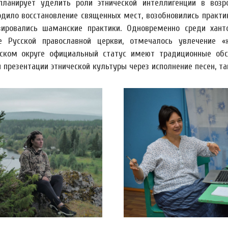
планирует уделить роли этнической интеллигенции в возр
одило восстановление священных мест, возобновились практ
зировались шаманские практики. Одновременно среди хант
е Русской православной церкви, отмечалось увлечение 
ском округе официальный статус имеют традиционные обск
 презентации этнической культуры через исполнение песен, 