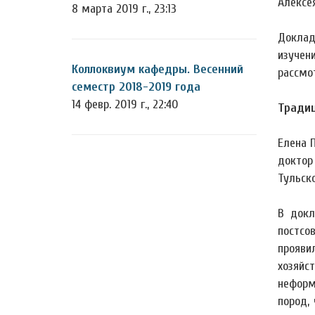
Алексе
8 марта 2019 г., 23:13
Доклад
изучен
Коллоквиум кафедры. Весенний
рассмо
семестр 2018-2019 года
14 февр. 2019 г., 22:40
Традиц
Елена 
доктор
Тульско
В докл
постсо
прояви
хозяйс
неформ
пород,