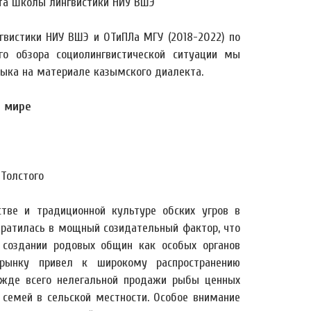
нта Школы лингвистики НИУ ВШЭ
вистики НИУ ВШЭ и ОТиПЛа МГУ (2018-2022) по
го обзора социолингвистической ситуации мы
ыка на материале казымского диалекта.
я мире
 Толстого
тве и традиционной культуре обских угров в
евратилась в мощный созидательный фактор, что
, создании родовых общин как особых органов
 рынку привел к широкому распространению
ежде всего нелегальной продажи рыбы ценных
 семей в сельской местности. Особое внимание