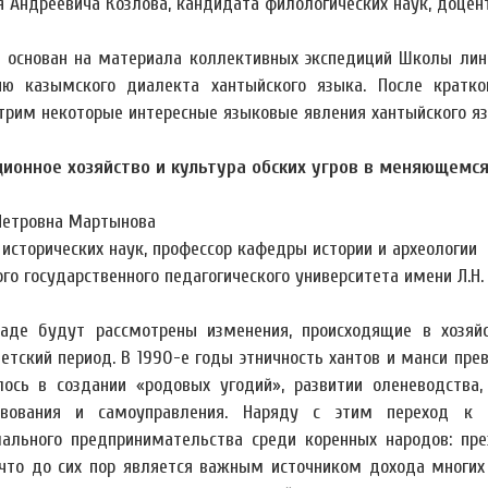
я Андреевича Козлова, кандидата филологических наук, доце
 основан на материала коллективных экспедиций Школы линг
ию казымского диалекта хантыйского языка. После кратко
трим некоторые интересные языковые явления хантыйского яз
ионное хозяйство и культура обских угров в меняющемс
Петровна Мартынова
 исторических наук, профессор кафедры истории и археологии
го государственного педагогического университета имени Л.Н.
аде будут рассмотрены изменения, происходящие в хозяйс
ветский период. В 1990-е годы этничность хантов и манси пр
лось в создании «родовых угодий», развитии оленеводства
твования и самоуправления. Наряду с этим переход к
ального предпринимательства среди коренных народов: пр
 что до сих пор является важным источником дохода многих