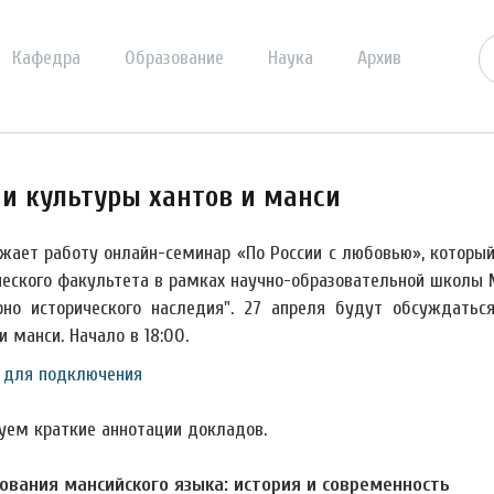
Кафедра
Образование
Наука
Архив
 и культуры хантов и манси
жает работу онлайн-семинар «По России с любовью», которы
ческого факультета в рамках научно-образовательной школы 
рно исторического наследия". 27 апреля будут обсуждатьс
и манси. Начало в 18:00.
 для подключения
уем краткие аннотации докладов.
ования мансийского языка: история и современность