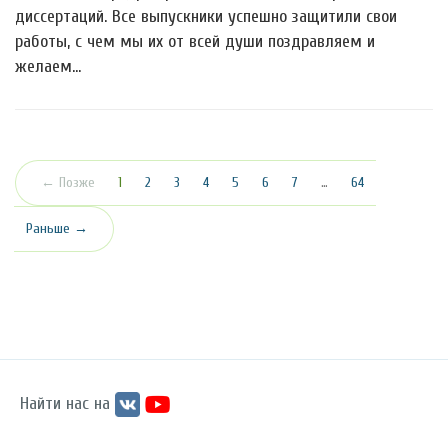
диссертаций. Все выпускники успешно защитили свои
работы, с чем мы их от всей души поздравляем и
желаем…
(текущая)
← Позже
1
2
3
4
5
6
7
…
64
Раньше →
Найти нас на