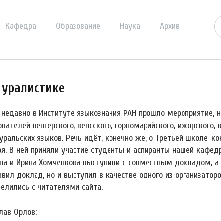
Кафедра
Образование
Наука
Архив
 уралистике
 недавно в Институте языкознания РАН прошло мероприятие, 
вателей венгерского, вепсского, горномарийского, ижорского, 
уральских языков. Речь идёт, конечно же, о Третьей школе-ко
ря. В ней приняли участие студенты и аспиранты нашей кафед
на и Ирина Хомченкова выступили с совместным докладом, а 
авил доклад, но и выступил в качестве одного из организато
делились с читателями сайта.
лав Орлов: