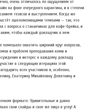
ечно, очень отличалось по ощущениям от
йн на фоне очередного карантина, и в степени
исанием тезисов и выступлением. Когда же
и растёт ошеломляющими темпами — так, что
 с вопроса о стаканчиках для кофе-брейка, и
 таким, чтобы каждый докладчик в нем
не помешало охватить широкий круг вопросов,
иомов и проблем преподавания коми и
обсуждения и интерес к каждому докладу
 участие в следующих итерациях этой
агодарить всех участников и, особенно,
мелину, Екатерину Михайловну Девяткину и
 очном формате. Удивительные и давно
ько свои слайды и свое же лицо в углу! А