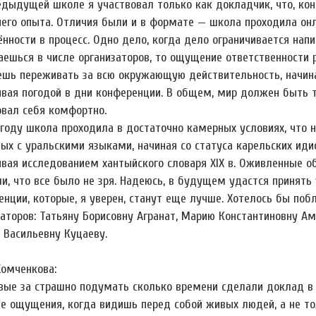
едыдущей школе я участвовал только как докладчик, что, кон
его опыта. Отличия были и в формате — школа проходила онла
ённости в процесс. Одно дело, когда дело ограничивается нап
аешься в числе организаторов, то ощущение ответственност
ешь переживать за всю окружающую действительность, начиная
ивая погодой в дни конференции. В общем, мир должен быть
овал себя комфортно.
 году школа проходила в достаточно камерных условиях, что 
ных с уральскими языками, начиная со статуса карельских ид
ивая исследованием хантыйского словаря XIX в. Оживленные 
ли, что все было не зря. Надеюсь, в будущем удастся принять
нции, которые, я уверен, станут еще лучше. Хотелось бы побл
заторов: Татьяну Борисовну Агранат, Марию Константиновну А
 Васильевну Куцаеву.
Хомченкова:
вые за страшно подумать сколько времени сделали доклад в
е ощущения, когда видишь перед собой живых людей, а не тол