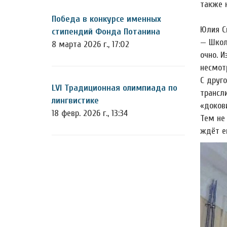
также 
Победа в конкурсе именных
Юлия С
стипендий Фонда Потанина
— Школ
8 марта 2026 г., 17:02
очно. 
несмот
С друг
LVI Традиционная олимпиада по
трансл
лингвистике
«доков
18 февр. 2026 г., 13:34
Тем не
ждёт е