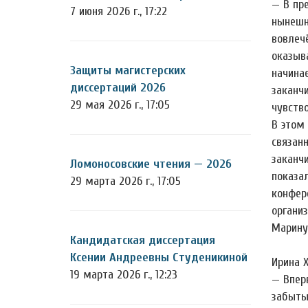
— В пр
7 июня 2026 г., 17:22
нынешн
вовлеч
оказыв
Защиты магистерских
начина
диссертаций 2026
заканч
29 мая 2026 г., 17:05
чувств
В этом
связан
заканч
Ломоносовские чтения — 2026
показа
29 марта 2026 г., 17:05
конфере
органи
Марину
Кандидатская диссертация
Ксении Андреевны Студеникиной
Ирина 
19 марта 2026 г., 12:23
— Впер
забыты