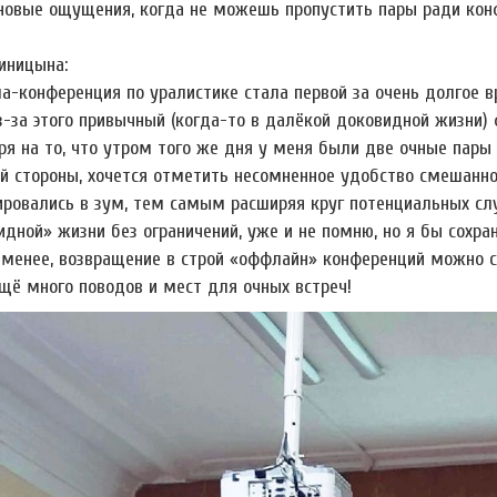
новые ощущения, когда не можешь пропустить пары ради конфе
иницына:
а-конференция по уралистике стала первой за очень долгое 
Из-за этого привычный (когда-то в далёкой доковидной жизни
ря на то, что утром того же дня у меня были две очные пары 
ой стороны, хочется отметить несомненное удобство смешанн
ировались в зум, тем самым расширяя круг потенциальных слу
идной» жизни без ограничений, уже и не помню, но я бы сохр
 менее, возвращение в строй «оффлайн» конференций можно с
щё много поводов и мест для очных встреч!