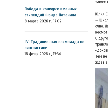
также 
Победа в конкурсе именных
Юлия С
стипендий Фонда Потанина
— Школ
8 марта 2026 г., 17:02
очно. 
несмот
С друг
LVI Традиционная олимпиада по
трансл
лингвистике
«доков
18 февр. 2026 г., 13:34
Тем не
ждёт е