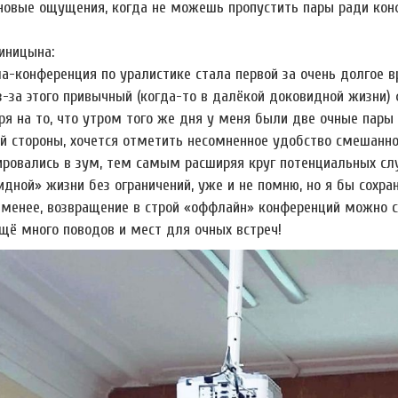
новые ощущения, когда не можешь пропустить пары ради конфе
иницына:
а-конференция по уралистике стала первой за очень долгое 
Из-за этого привычный (когда-то в далёкой доковидной жизни
ря на то, что утром того же дня у меня были две очные пары 
ой стороны, хочется отметить несомненное удобство смешанн
ировались в зум, тем самым расширяя круг потенциальных слу
идной» жизни без ограничений, уже и не помню, но я бы сохр
 менее, возвращение в строй «оффлайн» конференций можно с
щё много поводов и мест для очных встреч!