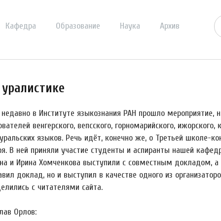
Кафедра
Образование
Наука
Архив
 уралистике
 недавно в Институте языкознания РАН прошло мероприятие, 
вателей венгерского, вепсского, горномарийского, ижорского, 
уральских языков. Речь идёт, конечно же, о Третьей школе-ко
ря. В ней приняли участие студенты и аспиранты нашей кафед
на и Ирина Хомченкова выступили с совместным докладом, а 
авил доклад, но и выступил в качестве одного из организато
делились с читателями сайта.
лав Орлов: