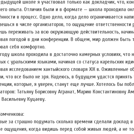
едыдущей школе я участвовал только как докладчик, что, кон
его опыта. Отличия были и в формате — школа проходила онла
ённости в процесс. Одно дело, когда дело ограничивается нап
аешься в числе организаторов, то ощущение ответственност
ешь переживать за всю окружающую действительность, начиная
ивая погодой в дни конференции. В общем, мир должен быть
овал себя комфортно.
 году школа проходила в достаточно камерных условиях, что 
ных с уральскими языками, начиная со статуса карельских ид
ивая исследованием хантыйского словаря XIX в. Оживленные 
ли, что все было не зря. Надеюсь, в будущем удастся принять
нции, которые, я уверен, станут еще лучше. Хотелось бы побл
заторов: Татьяну Борисовну Агранат, Марию Константиновну А
 Васильевну Куцаеву.
Хомченкова:
вые за страшно подумать сколько времени сделали доклад в
е ощущения, когда видишь перед собой живых людей, а не тол