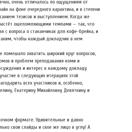
ечно, очень отличалось по ощущениям от
йн на фоне очередного карантина, и в степени
исанием тезисов и выступлением. Когда же
и растёт ошеломляющими темпами — так, что
 с вопроса о стаканчиках для кофе-брейка, и
 таким, чтобы каждый докладчик в нем
не помешало охватить широкий круг вопросов,
иомов и проблем преподавания коми и
обсуждения и интерес к каждому докладу
 участие в следующих итерациях этой
агодарить всех участников и, особенно,
мелину, Екатерину Михайловну Девяткину и
 очном формате. Удивительные и давно
ько свои слайды и свое же лицо в углу! А