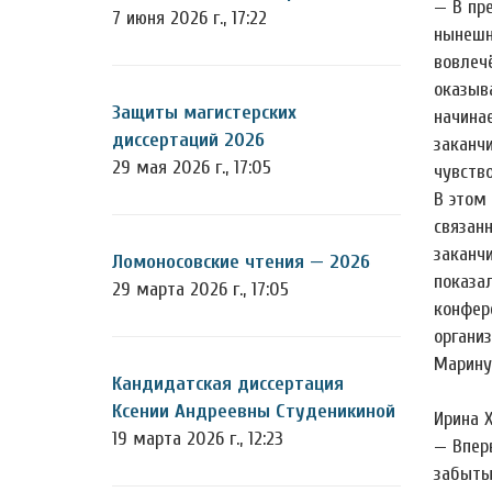
— В пр
7 июня 2026 г., 17:22
нынешн
вовлеч
оказыв
Защиты магистерских
начина
диссертаций 2026
заканч
29 мая 2026 г., 17:05
чувств
В этом
связан
заканч
Ломоносовские чтения — 2026
показа
29 марта 2026 г., 17:05
конфере
органи
Марину
Кандидатская диссертация
Ксении Андреевны Студеникиной
Ирина 
19 марта 2026 г., 12:23
— Впер
забыты