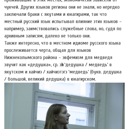
чукчей. Других языков региона они не знали, но нередко
заключали браки с якутами и юкагирами, так что
местный русский язык испытывал влияние этих языков –
например, заимствовались служебные слова, но, судя по
архивным записям, далеко не только они.
Также интересно, что в местном идиоме русского языка
прослеживается черта, общая для языков
Нижнеколымского района – эвфемизм для медведя
звучит как «дедушка», ср. эһэ ‘дедушка / медведь’ в
якутском и хайчиэ / хайчиэтэгэ ‘медведь’ (букв. дедушка
/ большой, великий дедушка) в юкагирском.