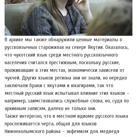
В архиве мы также обнаружили ценные материалы о
русскоязычных старожилах на севере Якутии. Оказалось,
что чукотский язык среди местного русскоязычного
населения считался престижным, поскольку русские,
проживавшие в этих местах, экономически зависели от
чукчей. Других языков региона они не знали, но нередко
заключали браки с якутами и юкагирами, так что
местный русский язык испытывал влияние этих языков –
например, заимствовались служебные слова, но, судя по
архивным записям, далеко не только они.
Также интересно, что в местном идиоме русского языка
прослеживается черта, общая для языков
Нижнеколымского района – эвфемизм для медведя