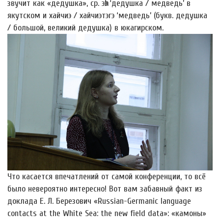
звучит как «дедушка», ср. эһэ ‘дедушка / медведь’ в
якутском и хайчиэ / хайчиэтэгэ ‘медведь’ (букв. дедушка
/ большой, великий дедушка) в юкагирском.
Что касается впечатлений от самой конференции, то всё
было невероятно интересно! Вот вам забавный факт из
доклада Е. Л. Березович «Russian-Germanic language
contacts at the White Sea: the new field data»: «камоны»