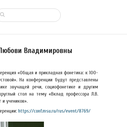
 Любови Владимировны
ференция «Общая и прикладная фонетика: к 100-
стовой». На конференции будут представлены
тике звучащей речи, социофонетике и другим
круглый стол на тему «Вклад профессора Л.В.
 и учеников».
еренции:
https://conf.msu.ru/rus/event/8769/