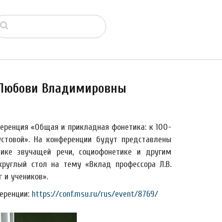
 Любови Владимировны
ференция «Общая и прикладная фонетика: к 100-
стовой». На конференции будут представлены
тике звучащей речи, социофонетике и другим
круглый стол на тему «Вклад профессора Л.В.
 и учеников».
еренции:
https://conf.msu.ru/rus/event/8769/