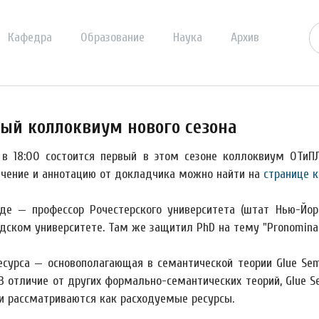
Кафедра
Образование
Наука
Архив
ый коллоквиум нового сезона
 в 18:00 состоится первый в этом сезоне коллоквиум ОТиП
чение и аннотацию от докладчика можно найти на
странице 
де — профессор Рочестерского университета (штат
Нью-Йорк
дском университете. Там же защитил PhD на тему "Pronominal
есурса — основополагающая в семантической теории Glue Se
В отличие от других формально-семантических теорий, Glue S
и рассматриваются как расходуемые ресурсы.