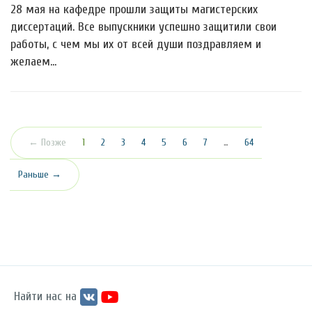
28 мая на кафедре прошли защиты магистерских
диссертаций. Все выпускники успешно защитили свои
работы, с чем мы их от всей души поздравляем и
желаем…
(текущая)
← Позже
1
2
3
4
5
6
7
…
64
Раньше →
Найти нас на