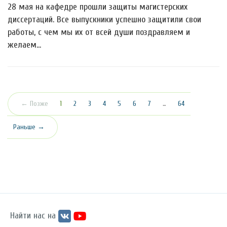
28 мая на кафедре прошли защиты магистерских
диссертаций. Все выпускники успешно защитили свои
работы, с чем мы их от всей души поздравляем и
желаем…
(текущая)
← Позже
1
2
3
4
5
6
7
…
64
Раньше →
Найти нас на