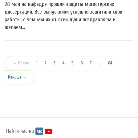
28 мая на кафедре прошли защиты магистерских
диссертаций. Все выпускники успешно защитили свои
работы, с чем мы их от всей души поздравляем и
желаем…
(текущая)
← Позже
1
2
3
4
5
6
7
…
64
Раньше →
Найти нас на