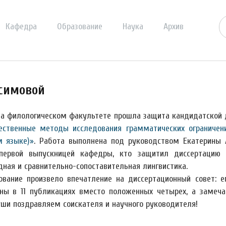
Кафедра
Образование
Наука
Архив
асимовой
на филологическом факультете прошла защита кандидатской 
ественные методы исследования грамматических ограничени
м языке)»
. Работа выполнена под руководством Екатерины 
первой выпускницей кафедры, кто защитил диссертацию 
дная и сравнительно-сопоставительная лингвистика.
ование произвело впечатление на диссертационный совет: 
ны в 11 публикациях вместо положенных четырех, а замечан
уши поздравляем соискателя и научного руководителя!