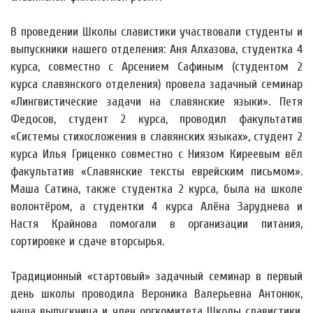
В проведении Школы славистики участвовали студенты и
выпускники нашего отделения: Аня Алхазова, студентка 4
курса, совместно с Арсением Сафиным (студентом 2
курса славянского отделения) провела задачный семинар
«Лингвистические задачи на славянские языки». Петя
Федосов, студент 2 курса, проводил факультатив
«Системы стихосложения в славянских языках», студент 2
курса Илья Гриценко совместно с Ниязом Киреевым вёл
факультатив «Славянские тексты еврейским письмом».
Маша Сатина, также студентка 2 курса, была на школе
волонтёром, а студентки 4 курса Алёна Заруднева и
Настя Крайнова помогали в организации питания,
сортировке и сдаче вторсырья.
Традиционный «стартовый» задачный семинар в первый
день школы проводила Вероника Валерьевна Антонюк,
наша выпускница и член оргкомитета Школы славистики,