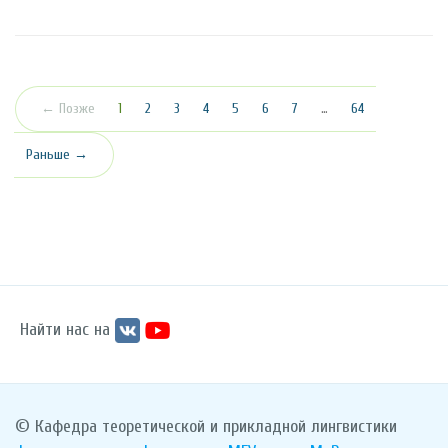
(текущая)
← Позже
1
2
3
4
5
6
7
…
64
Раньше →
Найти нас на
© Кафедра теоретической и прикладной лингвистики