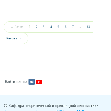
(текущая)
← Позже
1
2
3
4
5
6
7
…
64
Раньше →
Найти нас на
© Кафедра теоретической и прикладной лингвистики