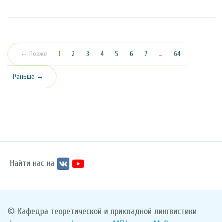
(текущая)
← Позже
1
2
3
4
5
6
7
…
64
Раньше →
Найти нас на
© Кафедра теоретической и прикладной лингвистики