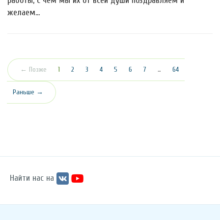
работы, с чем мы их от всей души поздравляем и
желаем…
(текущая)
← Позже
1
2
3
4
5
6
7
…
64
Раньше →
Найти нас на