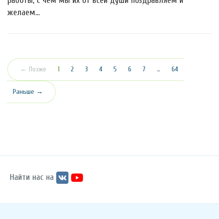
работы, с чем мы их от всей души поздравляем и
желаем…
(текущая)
← Позже
1
2
3
4
5
6
7
…
64
Раньше →
Найти нас на