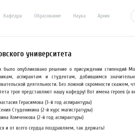
Кафедра
Образование
Наука
Архив
вского университета
х было опубликовано решение о присуждении стипендий Мо
никам, аспирантам и студентам, добившимся значительн
овательской деятельности. Без ложной скромности скажем, ч
ета трое представляют нашу кафедру! Вот имена героев (а вер
настасия Герасимова (3-й год аспирантуры)
сения Студеникина (2-й курс магистратуры)
рина Хомченкова (2-й год аспирантуры)
ся и от всего сердца поздравляем, так держать!