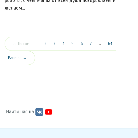
работы, с чем мы их от всей души поздравляем и
желаем…
(текущая)
← Позже
1
2
3
4
5
6
7
…
64
Раньше →
Найти нас на