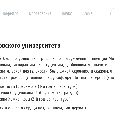
Кафедра
Образование
Наука
Архив
вского университета
х было опубликовано решение о присуждении стипендий Мо
никам, аспирантам и студентам, добившимся значительн
овательской деятельности. Без ложной скромности скажем, ч
ета трое представляют нашу кафедру! Вот имена героев (а вер
настасия Герасимова (3-й год аспирантуры)
сения Студеникина (2-й курс магистратуры)
рина Хомченкова (2-й год аспирантуры)
ся и от всего сердца поздравляем, так держать!