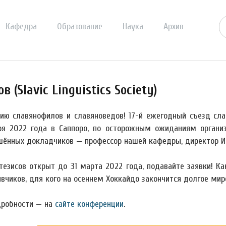
Кафедра
Образование
Наука
Архив
(Slavic Linguistics Society)
ю славянофилов и славяноведов! 17-й ежегодный съезд славис
ря 2022 года в Саппоро, по осторожным ожиданиям органи
шённых докладчиков — профессор нашей кафедры, директор Инс
тезисов открыт до 31 марта 2022 года, подавайте заявки! К
вчиков, для кого на осеннем Хоккайдо закончится долгое мир
дробности — на
сайте конференции
.