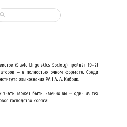
тов (Slavic Linguistics Society) пройдёт 19–21
заторов — в полностью очном формате. Среди
титута языкознания РАН А. А. Кибрик.
ак знать, может быть, именно вы — один из тех
овое господство Zoom’а!