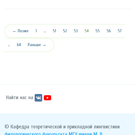
(текущая)
← Позже
1
…
51
52
53
54
55
56
57
…
64
Раньше →
Найти нас на
© Кафедра теоретической и прикладной лингвистики
филологического факультета
МГУ имени М. В.