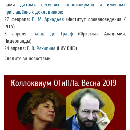
вами
датами весенних коллоквиумов и именами
приглашённых докладчиков
:
27 февраля:
П. М. Аркадьев
(Институт славяноведения /
РГГУ)
3 апреля:
Тьерд де Грааф
(Фризская Академия,
Нидерланды)
24 апреля:
Е. В. Рахилина
(НИУ ВШЭ)
Следите за новостями!