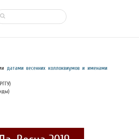
ами
датами весенних коллоквиумов и именами
РГГУ)
нды)