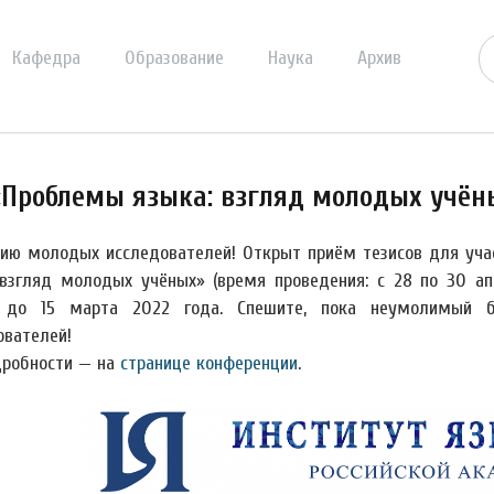
Кафедра
Образование
Наука
Архив
Проблемы языка: взгляд молодых учён
ию молодых исследователей! Открыт приём тезисов для уч
 взгляд молодых учёных» (время проведения: с 28 по 30 ап
и до 15 марта 2022 года. Спешите, пока неумолимый б
ователей!
дробности — на
странице конференции
.