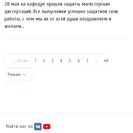
28 мая на кафедре прошли защиты магистерских
диссертаций. Все выпускники успешно защитили свои
работы, с чем мы их от всей души поздравляем и
желаем…
(текущая)
← Позже
1
2
3
4
5
6
7
…
64
Раньше →
Найти нас на