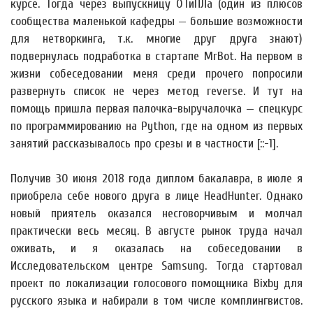
курсе. Тогда через выпускницу ОТиПЛа (один из плюсов
сообщества маленькой кафедры — большие возможности
для нетворкинга, т.к. многие друг друга знают)
подвернулась подработка в стартапе MrBot. На первом в
жизни собеседовании меня среди прочего попросили
развернуть список не через метод reverse. И тут на
помощь пришла первая палочка-выручалочка — спецкурс
по программированию на Python, где на одном из первых
занятий рассказывалось про срезы и в частности [::-1].
Получив 30 июня 2018 года диплом бакалавра, в июле я
приобрела себе нового друга в лице HeadHunter. Однако
новый приятель оказался несговорчивым и молчал
практически весь месяц. В августе рынок труда начал
оживать, и я оказалась на собеседовании в
Исследовательском центре Samsung. Тогда стартовал
проект по локализации голосового помощника Bixby для
русского языка и набирали в том числе комплингвистов.