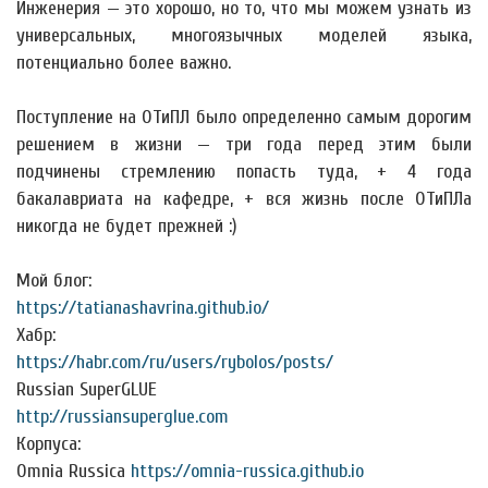
Инженерия — это хорошо, но то, что мы можем узнать из
универсальных, многоязычных моделей языка,
потенциально более важно.
Поступление на ОТиПЛ было определенно самым дорогим
решением в жизни — три года перед этим были
подчинены стремлению попасть туда, + 4 года
бакалавриата на кафедре, + вся жизнь после ОТиПЛа
никогда не будет прежней :)
Мой блог:
https://tatianashavrina.github.io/
Хабр:
https://habr.com/ru/users/rybolos/posts/
Russian SuperGLUE
http://russiansuperglue.com
Корпуса:
Omnia Russica
https://omnia-russica.github.io