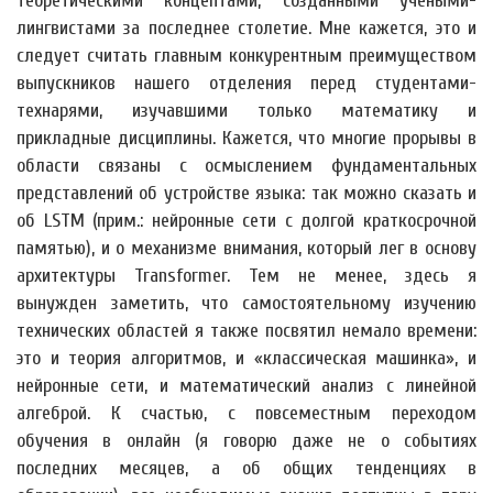
теоретическими концептами, созданными учеными-
лингвистами за последнее столетие. Мне кажется, это и
следует считать главным конкурентным преимуществом
выпускников нашего отделения перед студентами-
технарями, изучавшими только математику и
прикладные дисциплины. Кажется, что многие прорывы в
области связаны с осмыслением фундаментальных
представлений об устройстве языка: так можно сказать и
об LSTM (прим.: нейронные сети с долгой краткосрочной
памятью), и о механизме внимания, который лег в основу
архитектуры Transformer. Тем не менее, здесь я
вынужден заметить, что самостоятельному изучению
технических областей я также посвятил немало времени:
это и теория алгоритмов, и «классическая машинка», и
нейронные сети, и математический анализ с линейной
алгеброй. К счастью, с повсеместным переходом
обучения в онлайн (я говорю даже не о событиях
последних месяцев, а об общих тенденциях в