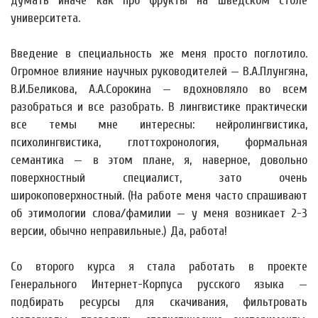
думать иначе как про фрукты на шведском столе
университета.
Введение в специальность же меня просто поглотило.
Огромное влияние научных руководителей — В.А.Плунгяна,
В.И.Беликова, А.А.Сорокина — вдохновляло во всем
разобраться и все разобрать. В лингвистике практически
все темы мне интересны: нейролингвистика,
психолингвистика, глоттохронология, формальная
семантика — в этом плане, я, наверное, довольно
поверхностный специалист, зато очень
широкоповерхностный. (На работе меня часто спрашивают
об этимологии слова/фамилии — у меня возникает 2-3
версии, обычно неправильные.) Да, работа!
Со второго курса я стала работать в проекте
Генерального Интернет-Корпуса русского языка —
подбирать ресурсы для скачивания, фильтровать