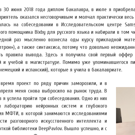
в 30 июня 2018 года диплом бакалавра, в июле я приобрела
приятель оказался несговорчивым и молчал практически весь 
алась на собеседовании в Исследовательском центре Sams
вого помощника Bixby для русского языка и набирали в том ч
едной раз мысленно вознесла оды курсу прикладной мате
птрон»), а также синтаксиса, потому что довольно неожидан
ть правила вывода. Здесь я получила свой первый оффер 
й и учебой в магистратуре. Помимо уже упоминавшегося п
немецкий и испанский), которые я учила в бакалавриате.
 время проект по ряду причин заморозили, и в
апреля меня снова выбросило на рынок труда. В
з я успела пройти три собеседования. Одно из них
 лабораторию нейронных систем и глубокого
ия МФТИ, в которой занимаются исследованиями
сти разговорного искусственного интеллекта и
откой библиотеки DeepPavlov. Вышло успешно, и с