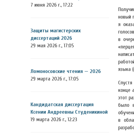
7 июня 2026 г., 17:22
Получи
новый 
я оказ
Защиты магистерских
голосо
диссертаций 2026
в очер
29 мая 2026 г., 17:05
«перце
написа
работо
языка (
Ломоносовские чтения — 2026
29 марта 2026 г., 17:05
Спустя
конце 
этот ра
Кандидатская диссертация
было в
Ксении Андреевны Студеникиной
обучен
19 марта 2026 г., 12:23
в обла
разраб