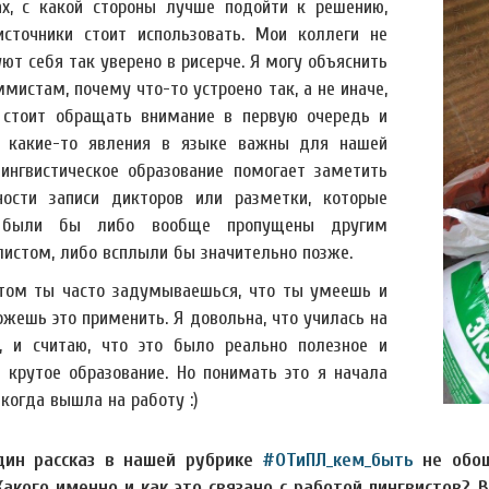
ах, с какой стороны лучше подойти к решению,
источники стоит использовать. Мои коллеги не
ют себя так уверено в рисерче. Я могу объяснить
мистам, почему что-то устроено так, а не иначе,
 стоит обращать внимание в первую очередь и
 какие-то явления в языке важны для нашей
Лингвистическое образование помогает заметить
ности записи дикторов или разметки, которые
 были бы либо вообще пропущены другим
листом, либо всплыли бы значительно позже.
том ты часто задумываешься, что ты умеешь и
ожешь это применить. Я довольна, что училась на
, и считаю, что это было реально полезное и
 крутое образование. Но понимать это я начала
когда вышла на работу :)
дин рассказ в нашей рубрике
#ОТиПЛ_кем_быть
не обош
 Какого именно и как это связано с работой лингвистов?