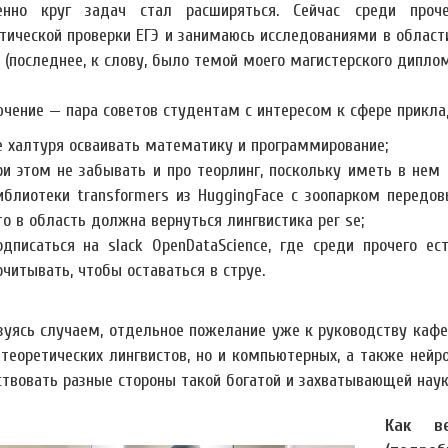
пенно круг задач стал расширяться. Сейчас среди пр
тической проверки ЕГЭ и занимаюсь исследованиями в област
 (последнее, к слову, было темой моего магистерского дипло
ючение — пара советов студентам с интересом к сфере прикла
е халтуря осваивать математику и программирование;
ри этом не забывать и про теорлинг, поскольку иметь в нем
иблиотеки transformers из HuggingFace с зоопарком передов
то в область должна вернуться лингвистика per se;
одписаться на slack OpenDataScience, где среди прочего е
очитывать, чтобы оставаться в струе.
ьзуясь случаем, отдельное пожелание уже к руководству каф
 теоретических лингвистов, но и компьютерных, а также нейр
ствовать разные стороны такой богатой и захватывающей наук
Как в