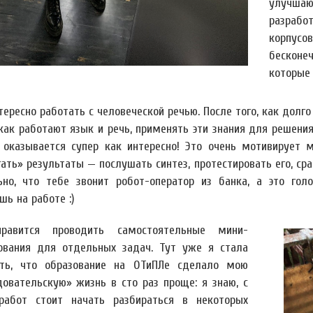
улучша
разрабо
корпус
бесконе
которые
ересно работать с человеческой речью. После того, как долг
 как работают язык и речь, применять эти знания для решени
 оказывается супер как интересно! Это очень мотивирует 
ать» результаты — послушать синтез, протестировать его, сра
ьно, что тебе звонит робот-оператор из банка, а это го
ь на работе :)
равится проводить самостоятельные мини-
ования для отдельных задач. Тут уже я стала
ть, что образование на ОТиПЛе сделало мою
довательскую» жизнь в сто раз проще: я знаю, с
работ стоит начать разбираться в некоторых