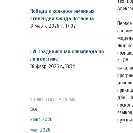
тех по
Алексе
Победа в конкурсе именных
стипендий Фонда Потанина
Первое
8 марта 2026 г., 17:02
сбором
модел
Яндекс
LVI Традиционная олимпиада по
познак
лингвистике
с C#, 
18 февр. 2026 г., 13:34
бакала
прогр
довол
прикла
для п
ВСЕ НОВОСТИ ПО МЕСЯЦАМ
поскол
Все
языков
июня 2026
нужды.
мая 2026