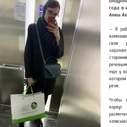
(подро
года в 
Анны Ах
— Я раб
компани
свои р
задолж
сторонн
речевым
еще у на
котором
речи.
Чтобы с
корпус 
размеч
записыв