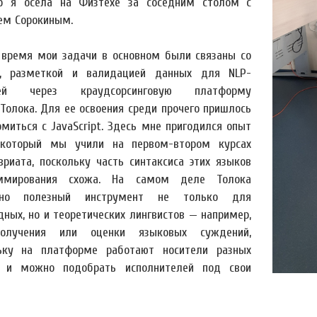
р я осела на Физтехе за соседним столом с
ем Сорокиным.
 время мои задачи в основном были связаны со
, разметкой и валидацией данных для NLP-
ей через краудсорсинговую платформу
.Толока. Для ее освоения среди прочего пришлось
омиться с JavaScript. Здесь мне пригодился опыт
который мы учили на первом-втором курсах
вриата, поскольку часть синтаксиса этих языков
аммирования схожа. На самом деле Толока
ьно полезный инструмент не только для
дных, но и теоретических лингвистов — например,
олучения или оценки языковых суждений,
ьку на платформе работают носители разных
 и можно подобрать исполнителей под свои