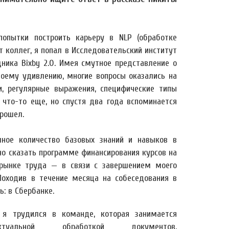
опытки построить карьеру в NLP (обработке
т коллег, я попал в Исследовательский институт
ника Bixby 2.0. Имея смутное представление о
 моему удивлению, многие вопросы оказались на
и, регулярные выражения, специфические типы
 что-то еще, но спустя два года вспоминается
рошел.
ное количество базовых знаний и навыков в
но сказать программе финансирования курсов на
а рынке труда — в связи с завершением моего
Походив в течение месяца на собеседования в
ь: в Сбербанке.
 я трудился в команде, которая занимается
лектуальной обработкой документов,