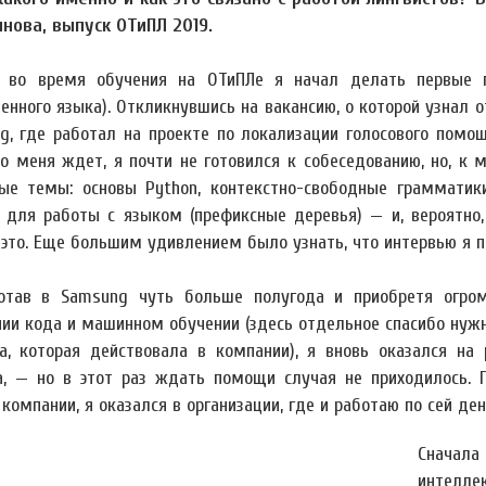
нова, выпуск ОТиПЛ 2019.
во время обучения на ОТиПЛе я начал делать первые п
енного языка). Откликнувшись на вакансию, о которой узнал о
g, где работал на проекте по локализации голосового помощ
то меня ждет, я почти не готовился к собеседованию, но, к
ые темы: основы Python, контекстно-свободные грамматик
 для работы с языком (префиксные деревья) — и, вероятно,
 это. Еще большим удивлением было узнать, что интервью я п
отав в Samsung чуть больше полугода и приобретя огром
нии кода и машинном обучении (здесь отдельное спасибо нуж
ra, которая действовала в компании), я вновь оказался н
а, — но в этот раз ждать помощи случая не приходилось. 
компании, я оказался в организации, где и работаю по сей ден
Сначала
интел