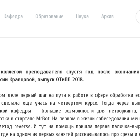
Кафедра
Образование
Наука
Архив
 коллегой преподавателя спустя год после окончания
сии Кравцовой, выпуск ОТиПЛ 2018.
ом деле первый шаг на пути к работе в сфере обработки есте
 сделала еще учась на четвертом курсе. Тогда через вы
кой кафедры — большие возможности для нетворкинга, т
отка в стартапе MrBot. На первом в жизни собеседовании меня
метод reverse. И тут на помощь пришла первая палочка-вы
 где на одном из первых занятий рассказывалось про срезы и в ч