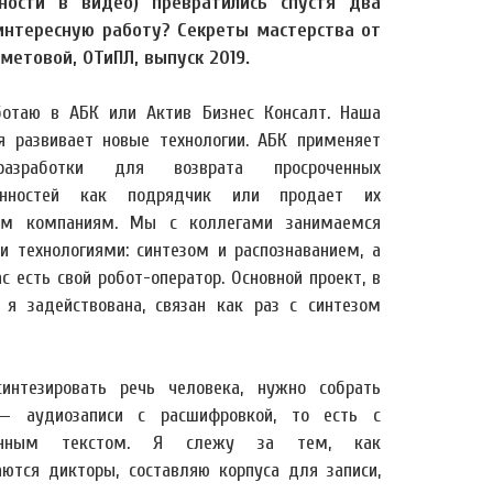
бности в видео) превратились спустя два
интересную работу? Секреты мастерства от
метовой, ОТиПЛ, выпуск 2019.
отаю в АБК или Актив Бизнес Консалт. Наша
я развивает новые технологии. АБК применяет
азработки для возврата просроченных
енностей как подрядчик или продает их
им компаниям. Мы с коллегами занимаемся
и технологиями: синтезом и распознаванием, а
с есть свой робот-оператор. Основной проект, в
 я задействована, связан как раз с синтезом
интезировать речь человека, нужно собрать
— аудиозаписи с расшифровкой, то есть с
енным текстом. Я слежу за тем, как
аются дикторы, составляю корпуса для записи,