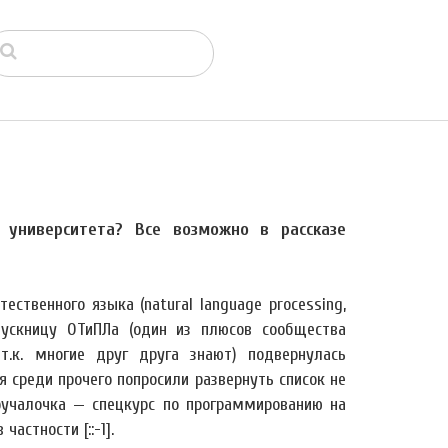
 университета? Все возможно в рассказе
ственного языка (natural language processing,
пускницу ОТиПЛа (один из плюсов сообщества
.к. многие друг друга знают) подвернулась
 среди прочего попросили развернуть список не
ручалочка — спецкурс по программированию на
астности [::-1].