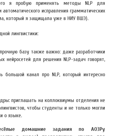
очего я пробую применять методы NLP для
и автоматического исправления грамматических
ма, который я защищала уже в НИУ ВШЭ).
дной лингвистики:
 прочную базу также важно: даже разработчики
ых нейросетей для решения NLP-задач говорят,
сть большой канал про NLP, который интересно
едры: приглашать на коллоквиумы отделения не
олингвистов, чтобы студенты и не только могли
и о языке.
есёлые домашние задания по АОЗРу