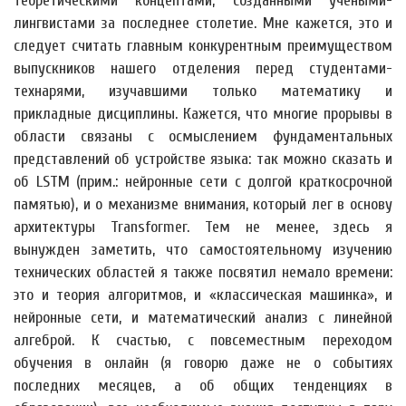
теоретическими концептами, созданными учеными-
лингвистами за последнее столетие. Мне кажется, это и
следует считать главным конкурентным преимуществом
выпускников нашего отделения перед студентами-
технарями, изучавшими только математику и
прикладные дисциплины. Кажется, что многие прорывы в
области связаны с осмыслением фундаментальных
представлений об устройстве языка: так можно сказать и
об LSTM (прим.: нейронные сети с долгой краткосрочной
памятью), и о механизме внимания, который лег в основу
архитектуры Transformer. Тем не менее, здесь я
вынужден заметить, что самостоятельному изучению
технических областей я также посвятил немало времени:
это и теория алгоритмов, и «классическая машинка», и
нейронные сети, и математический анализ с линейной
алгеброй. К счастью, с повсеместным переходом
обучения в онлайн (я говорю даже не о событиях
последних месяцев, а об общих тенденциях в