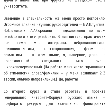
думать иначе как про фрукты на шведском столе
университета.
Введение в специальность же меня просто поглотило.
Огромное влияние научных руководителей — В.А.Плунгяна,
В.И.Беликова, А.А.Сорокина — вдохновляло во всем
разобраться и все разобрать. В лингвистике практически
все темы мне интересны: нейролингвистика,
психолингвистика, глоттохронология, формальная
семантика — в этом плане, я, наверное, довольно
поверхностный специалист, зато очень
широкоповерхностный. (На работе меня часто спрашивают
об этимологии слова/фамилии — у меня возникает 2-3
версии, обычно неправильные.) Да, работа!
Со второго курса я стала работать в проекте
Генерального Интернет-Корпуса русского языка —
подбирать ресурсы для скачивания, фильтровать