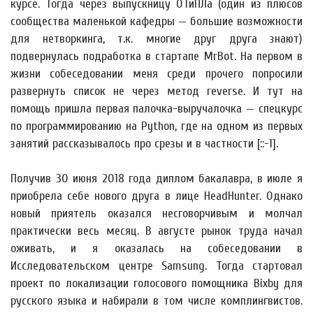
курсе. Тогда через выпускницу ОТиПЛа (один из плюсов
сообщества маленькой кафедры — большие возможности
для нетворкинга, т.к. многие друг друга знают)
подвернулась подработка в стартапе MrBot. На первом в
жизни собеседовании меня среди прочего попросили
развернуть список не через метод reverse. И тут на
помощь пришла первая палочка-выручалочка — спецкурс
по программированию на Python, где на одном из первых
занятий рассказывалось про срезы и в частности [::-1].
Получив 30 июня 2018 года диплом бакалавра, в июле я
приобрела себе нового друга в лице HeadHunter. Однако
новый приятель оказался несговорчивым и молчал
практически весь месяц. В августе рынок труда начал
оживать, и я оказалась на собеседовании в
Исследовательском центре Samsung. Тогда стартовал
проект по локализации голосового помощника Bixby для
русского языка и набирали в том числе комплингвистов.